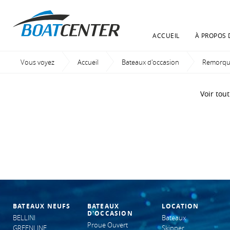
ACCUEIL
À PROPOS 
Vous voyez
Accueil
Bateaux d'occasion
Remorque
Voir tout
BATEAUX NEUFS
BATEAUX
LOCATION
D'OCCASION
BELLINI
Bateaux
Proue Ouvert
GREENLINE
Skipper