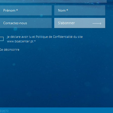
S'abonner
Je déclare avoir lu et
Politique de Confidentialité
du site
www.boatcenter.pt *
Se désinscrire