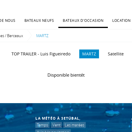
DE NOUS
BATEAUX NEUFS
BATEAUX D'OCCASION
LOCATION
s / Berceaux
Current:
MARTZ
TOP TRAILER - Luis Figueiredo
MARTZ
Satellite
Disponible bientét
LA MÉTÉO À SETÚBAL,
Temps
Vent
Les marées