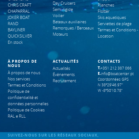
Day Cruisers
CHRIS CRAFT
Planches
Semi-rigide
CHAPARRAL
Flotter
Voilier
JOKER BOAT
Skis aquatiques
Bateaux auxiliaires
RAND
Serviettes de plage
Remorques / Berceaux
BAYLINER
Termes et Conditions -
Moteurs
QUICKSILVER
Location
En stock
À PROPOS DE
ACTUALITÉS
CONTACTS
NOUS
T.
Actualités
+351 212 387 066
À propos de nous
E.
info@boatcenter.pt
Événements
Nos services
Coordonnées GPS
Recrutement
Termes et Conditions
N 38º29’46.97"
W -8º50’10.78”
Politique de
confidentialité et
données personnelles
Politique de Cookies
RAL e RLL
SUIVEZ-NOUS SUR LES RÉSEAUX SOCIAUX,