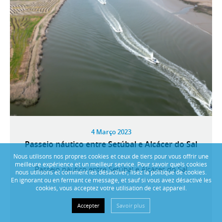
4 Março 2023
Passeio náutico entre Setúbal e Alcácer do Sal
Nous utilisons nos propres cookies et ceux de tiers pour vous offrir une
meilleure expérience et un meilleur service. Pour savoir quels cookies
Passeio náutico entre Setúbal e Alcácer do Sal
nous utilisons et comment les désactiver, lisez la politique de cookies.
En ignorant ou en fermant ce message, et sauf si vous avez désactivé les
cookies, vous acceptez votre utilisation de cet appareil.
Accepter
Savoir plus