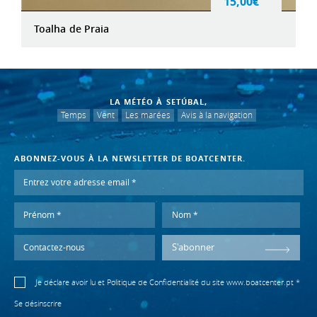
15,00€
Toalha de Praia
LA MÉTÉO À SETÚBAL,
Temps
Vent
Les marées
Avis à la navigation
ABONNEZ-VOUS À LA NEWSLETTER DE BOATCENTER.
S'abonner
Je déclare avoir lu et
Politique de Confidentialité
du site www.boatcenter.pt *
Se désinscrire