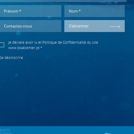
S'abonner
Je déclare avoir lu et
Politique de Confidentialité
du site
www.boatcenter.pt *
Se désinscrire