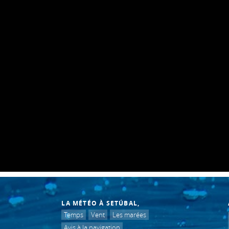
LA MÉTÉO À SETÚBAL,
Temps
Vent
Les marées
Avis à la navigation