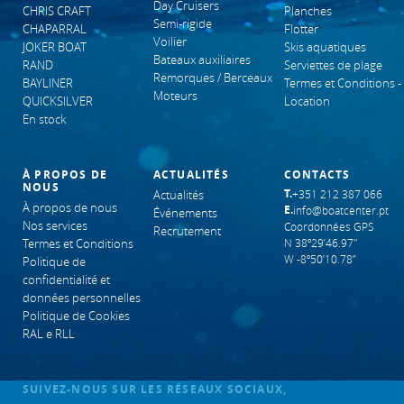
Day Cruisers
CHRIS CRAFT
Planches
Semi-rigide
CHAPARRAL
Flotter
Voilier
JOKER BOAT
Skis aquatiques
Bateaux auxiliaires
RAND
Serviettes de plage
Remorques / Berceaux
BAYLINER
Termes et Conditions -
Moteurs
QUICKSILVER
Location
En stock
À PROPOS DE
ACTUALITÉS
CONTACTS
NOUS
T.
Actualités
+351 212 387 066
À propos de nous
E.
info@boatcenter.pt
Événements
Nos services
Coordonnées GPS
Recrutement
Termes et Conditions
N 38º29’46.97"
W -8º50’10.78”
Politique de
confidentialité et
données personnelles
Politique de Cookies
RAL e RLL
SUIVEZ-NOUS SUR LES RÉSEAUX SOCIAUX,