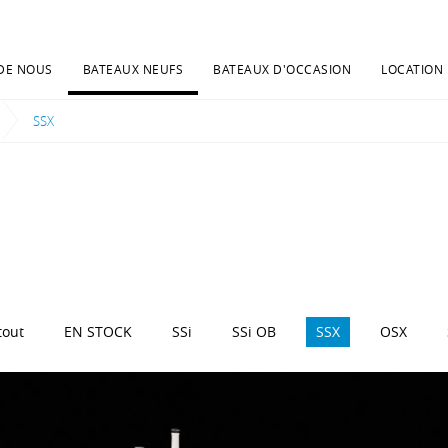
DE NOUS
BATEAUX NEUFS
BATEAUX D'OCCASION
LOCATION
Current:
SSX
tout
EN STOCK
SSi
SSi OB
SSX
OSX