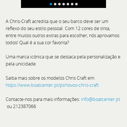
A Chris-Craft acredita que o seu barco deve ser um
Cannes Yachting Festival 2026
reflexo do seu estilo pessoal. Com 12 cores de tinta,
entre muitos outros extras para escolher, nós aprovamos
From 8 to 13 September 2026, Cannes will once
todos! Qual é a sua cor favorita?
again host one of the world's most prestigious
international boat shows: the Cannes Yachting
Uma marca icónica que se destaca pela personalização e
Festival.
pela unicidade.
Saiba mais sobre os modelos Chris Craft em:
https://www.boatcenter.pt/pt/novos-chris-craft
Contacte-nos para mais informações:
info@boatcenter.pt
ou 212387066