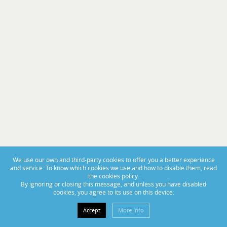
PORTAS ABERTAS 2025
From November 14th to 16th, visit us at BoatCenter!
We use our own and third-party cookies to offer you a better experience
and service. To know which cookies we use and how to disable them, read
the cookies policy.
By ignoring or closing this message, and unless you have disabled
cookies, you agree to its use on this device.
Accept
More info