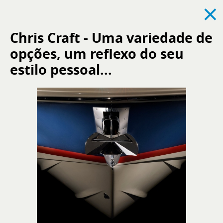
×
Chris Craft - Uma variedade de
opções, um reflexo do seu
See all
News
Events
Recruitment
estilo pessoal...