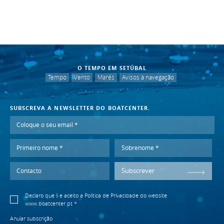
O TEMPO EM SETÚBAL
Tempo
Vento
Marés
Avisos à navegação
SUBSCREVA A NEWSLETTER DO BOATCENTER.
Subscrever
Declaro que li e aceito a
Política de Privacidade
do website
www.boatcenter.pt *
Anular subscrição