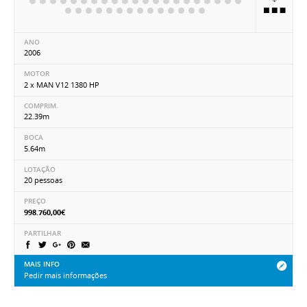
ANO
2006
MOTOR
2 x MAN V12 1380 HP
COMPRIM.
22.39m
BOCA
5.64m
LOTAÇÃO
20 pessoas
PREÇO
998.760,00€
PARTILHAR
MAIS INFO
Pedir mais informações