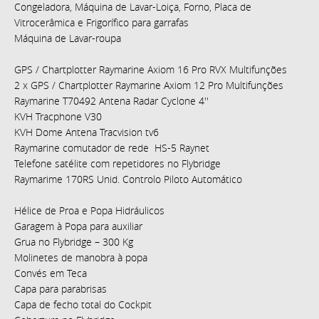
Congeladora, Máquina de Lavar-Loiça, Forno, Placa de
Vitrocerâmica e Frigorífico para garrafas
Máquina de Lavar-roupa
GPS / Chartplotter Raymarine Axiom 16 Pro RVX Multifunções
2 x GPS / Chartplotter Raymarine Axiom 12 Pro Multifunções
Raymarine T70492 Antena Radar Cyclone 4''
KVH Tracphone V30
KVH Dome Antena Tracvision tv6
Raymarine comutador de rede HS-5 Raynet
Telefone satélite com repetidores no Flybridge
Raymarime 170RS Unid. Controlo Piloto Automático
Hélice de Proa e Popa Hidráulicos
Garagem à Popa para auxiliar
Grua no Flybridge – 300 Kg
Molinetes de manobra à popa
Convés em Teca
Capa para parabrisas
Capa de fecho total do Cockpit