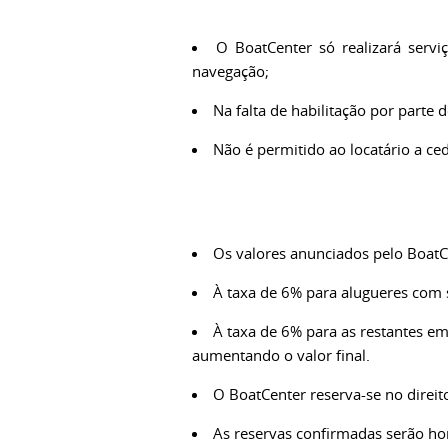
O BoatCenter só realizará serv
navegação;
Na falta de habilitação por parte
Não é permitido ao locatário a ce
Os valores anunciados pelo BoatCe
À taxa de 6% para alugueres com s
À taxa de 6% para as restantes em
aumentando o valor final.
O BoatCenter reserva-se no direito
As reservas confirmadas serão hon