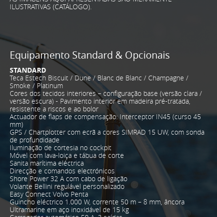
ILUSTRATIVAS (CATÁLOGO).
Equipamento Standard & Opcionais
STANDARD
Teca Estech Biscuit / Dune / Blanc de Blanc / Champagne /
Smoke / Platinum
Cores dos tecidos interiores – configuração base (versão clara /
versão escura) - Pavimento interior em madeira pré-tratada,
resistente a riscos e ao bolor
Actuador de flaps de compensação: Interceptor IN45 (curso 45
mm)
GPS / Chartplotter com ecrã a cores SIMRAD 15 UW, com sonda
de profundidade
Iluminação de cortesia no cockpit
Móvel com lava-loiça e tábua de corte
Sanita marítima eléctrica
Direcção e comandos electrónicos
Shore Power 32 A com cabo de ligação
Volante Bellini regulável personalizado
Easy Connect Volvo Penta
Guincho eléctrico 1.000 W, corrente 50 m – 8 mm, âncora
Ultramarine em aço inoxidável de 15 kg