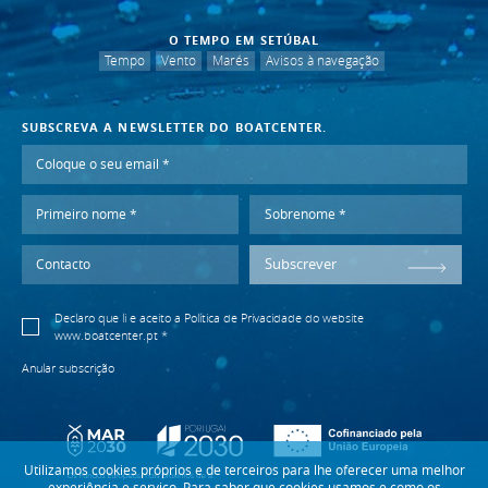
O TEMPO EM SETÚBAL
Tempo
Vento
Marés
Avisos à navegação
SUBSCREVA A NEWSLETTER DO BOATCENTER.
Subscrever
Declaro que li e aceito a
Política de Privacidade
do website
www.boatcenter.pt *
Anular subscrição
Utilizamos cookies próprios e de terceiros para lhe oferecer uma melhor
experiência e serviço. Para saber que cookies usamos e como os