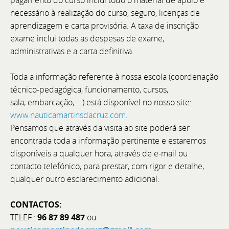
pagamento do curso inclui todo o material de apoio e
necessário à realização do curso, seguro, licenças de
Assistente Administrativo e Financeiro
aprendizagem e carta provisória. A taxa de inscrição
exame inclui todas as despesas de exame,
O BoatCenter é uma empresa de referência no setor
administrativas e a carta definitiva.
náutico, com sede em Setúbal. Apostamos em
pessoas com vontade de aprender e crescer dentro
Toda a informação referente à nossa escola (coordenação
da organização. Para reforçar a equipa do
técnico-pedagógica, funcionamento, cursos,
Departamento Administrativo e Financeiro (DAF),
sala, embarcação, ...) está disponível no nosso site:
estamos a recrutar um Assistente com perfil júnior,
www.nauticamartinsdacruz.com
.
mas com potencial e ambição para evoluir.
Pensamos que através da visita ao site poderá ser
encontrada toda a informação pertinente e estaremos
disponíveis a qualquer hora, através de e-mail ou
contacto telefónico, para prestar, com rigor e detalhe,
qualquer outro esclarecimento adicional:
CONTACTOS:
TELEF.:
96 87 89 487
ou