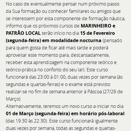
No caso de eventualmente pensar num próximo passo
da Sua formação ou conhecer familiares ou amigos que
se interessem por esta componente de formação náutica,
informo que os próximos cursos de
MARINHEIRO e
PATRÃO LOCAL
terão início no dia
15 de Fevereiro
(segunda-feira) em modalidade nocturna
(pensado
para quem gosta de ficar até mais tarde e poderá
aproveitar este momento para, descansadamente,
receber esta aprendizagem na componente teórico e
teórico-prática no conforto do seu lar). Este curso
Uma Nova Etapa de Expansão e Prestígio
funcionará das 23:00 à 01:00, duas vezes por semana (às
segundas e quartas-feiras) e o exame está previsto
BoatCenter - Representação Bellini em Portugal
realizar-se no fim de semana anterior à Páscoa (27/28 de
Março).
Alternativamente, teremos um novo curso a iniciar no dia
01 de Março (segunda-feira) em horário pós-laboral
(das 19:30 às 22:30). Este curso funcionará igualmente
duas vezes por semana, todas as segundas e quartas-