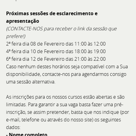
Próximas sessões de esclarecimento e
apresentação
(
CONTACTE-NOS para receber o link da sessão que
prefere!)
Member's Meeting 2026 - Especial 25 Anos 🥂
2ª feira dia 08 de Fevereiro das 11:00 às 12:00
4ª feira dia 10 de Fevereiro das 18:00 às 19:00
📍 Local: BoatCenter – Setúbal 📅 Data: 4 de julho de
6ª feira dia 12 de Fevereiro das 21:00 às 22:00
2026 - a partir das 17h00
Caso nenhum destes horários seja compatível com a Sua
disponibilidade, contacte-nos para agendarmos consigo
uma sessão alternativa.
As inscrições para os nossos cursos estão abertas e são
limitadas. Para garantir a sua vaga basta fazer uma pré-
inscrição, se assim pretender, basta que nos indique (por
e-mail, telefone ou através do nosso site) os seguintes
dados:
- Nome completo,