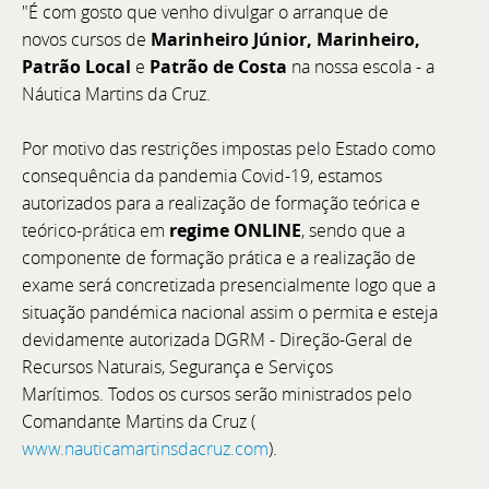
"É com gosto que venho divulgar o arranque de
novos cursos de
Marinheiro Júnior, Marinheiro,
Patrão Local
e
Patrão de Costa
na nossa escola - a
Cannes Yachting Festival 2026
Náutica Martins da Cruz.
De 8 a 13 de setembro, visite a Bellini Yacht, Greenline
Por motivo das restrições impostas pelo Estado como
Yachts e Joker Boat com o acompanhamento
consequência da pandemia Covid-19, estamos
exclusivo da equipa BoatCenter.
autorizados para a realização de formação teórica e
teórico-prática em
regime ONLINE
, sendo que a
componente de formação prática e a realização de
exame será concretizada presencialmente logo que a
situação pandémica nacional assim o permita e esteja
devidamente autorizada DGRM - Direção-Geral de
Recursos Naturais, Segurança e Serviços
Marítimos. Todos os cursos serão ministrados pelo
Comandante Martins da Cruz (
www.nauticamartinsdacruz.com
).