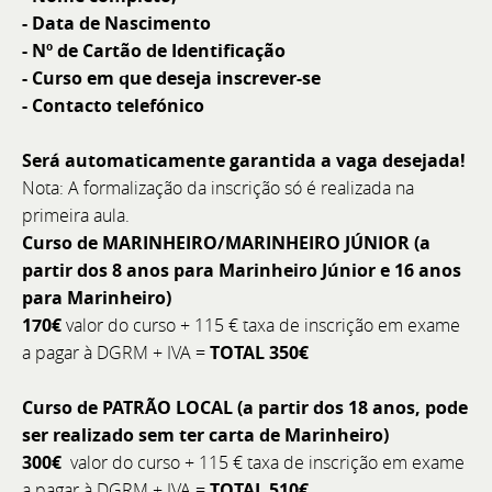
- Data de Nascimento
- Nº de Cartão de Identificação
- Curso em que deseja inscrever-se
- Contacto telefónico
Será automaticamente garantida a vaga desejada!
Nota: A formalização da inscrição só é realizada na
primeira aula.
Curso de MARINHEIRO/MARINHEIRO JÚNIOR (a
partir dos 8 anos para Marinheiro Júnior e 16 anos
para Marinheiro)
170€
valor do curso + 115 € taxa de inscrição em exame
Assistente de Pós-Venda
a pagar à DGRM + IVA =
TOTAL 350€
O BoatCenter é empresa líder no setor náutico de
Curso de PATRÃO LOCAL (a partir dos 18 anos, pode
recreio, com operações em Setúbal e Comporta. Para
ser realizado sem ter carta de Marinheiro)
reforçar o departamento de Pós-Venda, procuramos
300€
valor do curso + 115 € taxa de inscrição em exame
um Assistente que sirva de elo entre a oficina e os
a pagar à DGRM + IVA =
TOTAL 510€