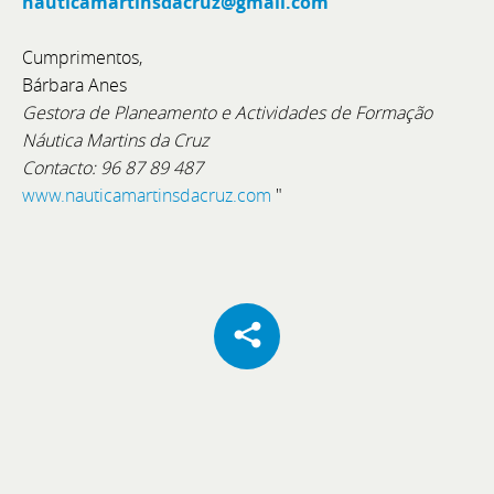
nauticamartinsdacruz@gmail.com
Cumprimentos,
Bárbara Anes
Gestora de Planeamento e Actividades de Formação
Náutica Martins da Cruz
Contacto: 96 87 89 487
www.nauticamartinsdacruz.com
"
Responsável Administrativo e Financeiro
O BoatCenter é uma empresa de referência no setor
náutico, com sede em Setúbal. Combinamos
excelência técnica com uma gestão rigorosa e
orientada para o crescimento. Para reforçar a nossa
equipa interna, estamos a recrutar um profissional
para assumir a liderança operacional do
Departamento Administrativo e Financeiro.