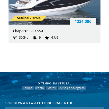
1224,00€
Chaparral 257 SSX
300Hp
9
4.7/6
O TEMPO EM SETÚBAL
Tempo
Vento
Marés
Avisos à navegação
SUBSCREVA A NEWSLETTER DO BOATCENTER.