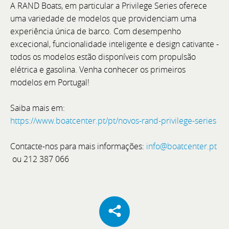
A RAND Boats, em particular a Privilege Series oferece
uma variedade de modelos que providenciam uma
experiência única de barco. Com desempenho
excecional, funcionalidade inteligente e design cativante -
todos os modelos estão disponíveis com propulsão
Cannes Yachting Festival 2026
elétrica e gasolina. Venha conhecer os primeiros
modelos em Portugal!
De 8 a 13 de setembro, visite a Bellini Yacht, Greenline
Yachts e Joker Boat com o acompanhamento
Saiba mais em:
exclusivo da equipa BoatCenter.
https://www.boatcenter.pt/pt/novos-rand-privilege-series
Contacte-nos para mais informações:
info@boatcenter.pt
ou 212 387 066