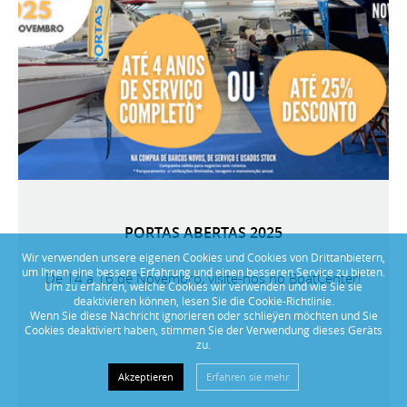
PORTAS ABERTAS 2025
Wir verwenden unsere eigenen Cookies und Cookies von Drittanbietern,
um Ihnen eine bessere Erfahrung und einen besseren Service zu bieten.
De 14 a 16 de Novembro, visite-nos no BoatCenter!
Um zu erfahren, welche Cookies wir verwenden und wie Sie sie
deaktivieren können, lesen Sie die Cookie-Richtlinie.
Wenn Sie diese Nachricht ignorieren oder schlieÿen möchten und Sie
Cookies deaktiviert haben, stimmen Sie der Verwendung dieses Geräts
zu.
Akzeptieren
Erfahren sie mehr