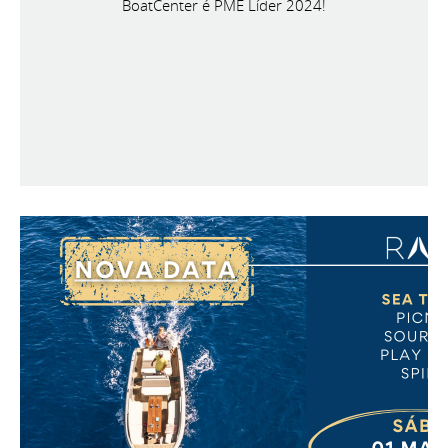
BoatCenter é PME Líder 2024!