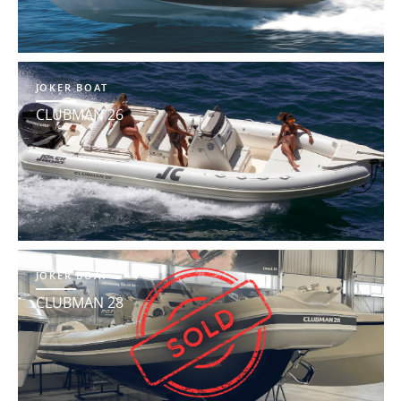
JOKER BOAT
CLUBMAN 26
JOKER BOAT
CLUBMAN 28