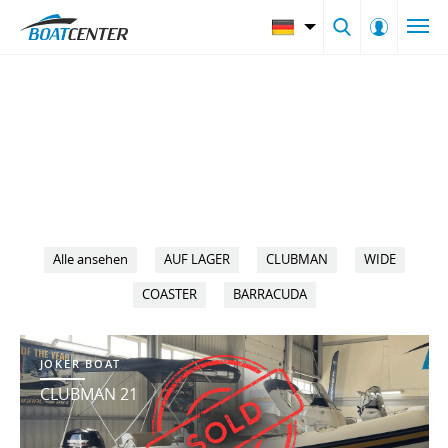
Alle ansehen
AUF LAGER
CLUBMAN
WIDE
COASTER
BARRACUDA
JOKER BOAT
CLUBMAN 21