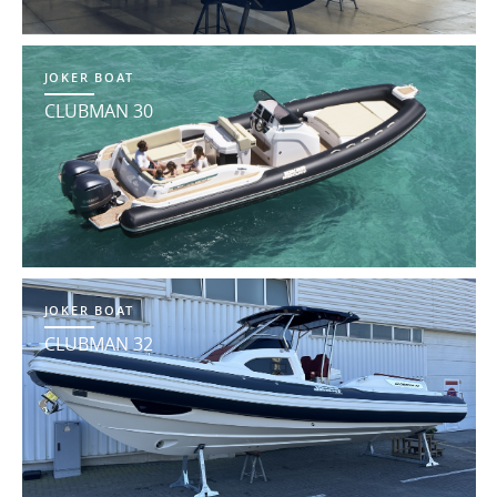
JOKER BOAT
CLUBMAN 30
JOKER BOAT
CLUBMAN 32