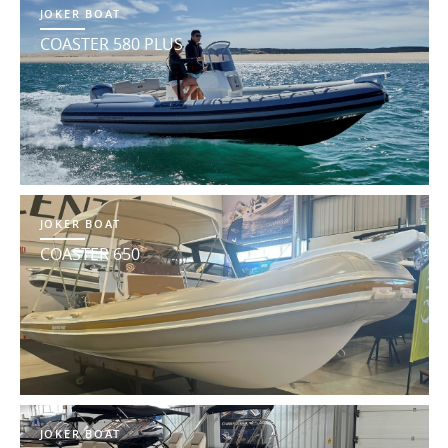
JOKER BOAT
COASTER 580 PLUS
JOKER BOAT
COASTER 650
JOKER BOAT