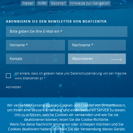
Wetter
Wind
Gezeiten
Hinweise zur Navigation
ABONNIEREN SIE DEN NEWSLETTER VON BOATCENTER.
Abonnieren
Ich erkläre, dass ich gelesen habe und
Datenschutzerklärung
von der Website
www.boatcenter.pt *
Abmelden
Wir verwenden unsere eigenen Cookies und Cookies von Drittanbietern,
um Ihnen eine bessere Erfahrung und einen besseren Service zu bieten.
Um zu erfahren, welche Cookies wir verwenden und wie Sie sie
deaktivieren können, lesen Sie die Cookie-Richtlinie.
Wenn Sie diese Nachricht ignorieren oder schlieÿen möchten und Sie
Cookies deaktiviert haben, stimmen Sie der Verwendung dieses Geräts