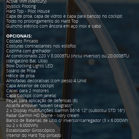
Active Trim (Mercury)
Joystick Piloting
Hard Top - Pilot House
Capa de proa, capa de vidros e capa para bancos no cockpit
Toldo no prolongamento do Hard Top
Guincho elétrico com âncora em aço inox e cabo
OPCIONAIS:
Costado Pintado
Costuras contrastantes nos estofos
Cozinha com grelhador
Ar condicionado 220 V 8.000BTU (inclui inversor) ou 20.000BTU
(obrigatório Bat. Lítio)
Bow Docking Lights LED
Solário de Proa
Hélice de proa
Almofadas decorativas (com peso) 4 Unid
Capa Anterior de cockpit
Capas para 2 motores
Capa Cockpit (com janela)
Peças para aplicação de defensas (6)
Alcatifa amovível "woven seagrass"
2 x Display multifunções Garmin 8616 12" (substitui STD 16")
Radar Garmin HD Dome - Ivory cream
Banco de Baterias de Lítio c/ inversor/carregador (3 x 6.000Wh
ou 2 x 6.000Wh)
Estabilizador Giroscópico
Interior do Hard Top pintado