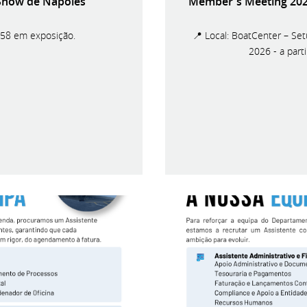
 Show de Nápoles
Member's Meeting 2026
 58 em exposição.
📍 Local: BoatCenter – Set
2026 - a par