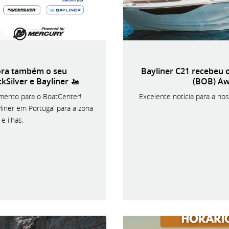
ora também o seu
Bayliner C21 recebeu 
kSilver e Bayliner 🚤
(BOB) Aw
mento para o BoatCenter!
Excelente notícia para a no
liner em Portugal para a zona
e ilhas.