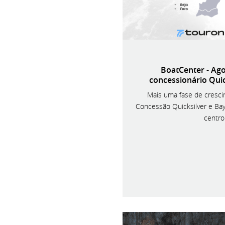
BoatCenter - Ag
concessionário Quic
Mais uma fase de cresci
Concessão Quicksilver e Bay
centro 