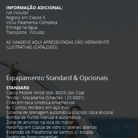
INFORMAÇÃO ADICIONAL:
IVA Incluído
Registo em Classe 5
Inclui Palamenta Completa
Entrega na Água
Transporte Incluído
AS IMAGENS AQUI APRESENTADAS SÃO MERAMENTE
ILUSTRATIVAS (CATÁLOGO).
Equipamento Standard & Opcionais
STANDARD
Casco Pebble White (RAL 9003) Gel Coat
Tecido - Macadamia (Silvertex 122-0001)
Chão em teca sintética envelhecida
6x Cunhos retráteis em aço inox
Sistema de drenagem automática (cockpit /loca âncora)
Bomba de Fundo Manual e automática
Zona de arrumos na loca do motor
Hard-Top em cúpula de vidro c/ laterais abertas
Extensão de Plataforma de banhos c/ escada
Solário de Popa convertível