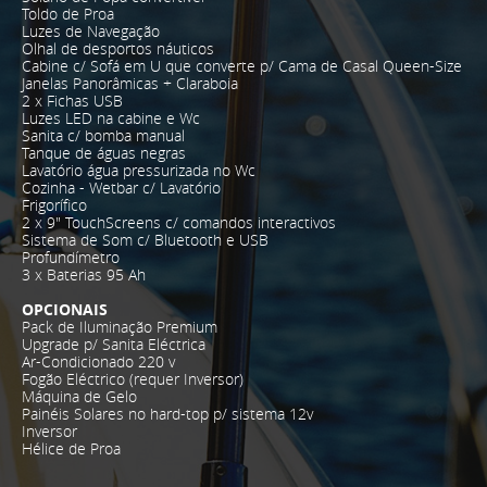
Toldo de Proa
Luzes de Navegação
Olhal de desportos náuticos
Cabine c/ Sofá em U que converte p/ Cama de Casal Queen-Size
Janelas Panorâmicas + Claraboia
2 x Fichas USB
Luzes LED na cabine e Wc
Sanita c/ bomba manual
Tanque de águas negras
Lavatório água pressurizada no Wc
Cozinha - Wetbar c/ Lavatório
Frigorífico
2 x 9" TouchScreens c/ comandos interactivos
Sistema de Som c/ Bluetooth e USB
Profundímetro
3 x Baterias 95 Ah
OPCIONAIS
Pack de Iluminação Premium
Upgrade p/ Sanita Eléctrica
Ar-Condicionado 220 v
Fogão Eléctrico (requer Inversor)
Máquina de Gelo
Painéis Solares no hard-top p/ sistema 12v
Inversor
Hélice de Proa