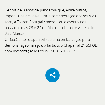
Depois de 3 anos de pandemia que, entre outros,
impediu, na devida altura, a comemoração dos seus 20
Cannes Yachting Festival 2026
anos, a Touron Portugal concretizou o evento, nos
passados dias 23 e 24 de Maio, em Tomar e Aldeia do
De 8 a 13 de setembro, visite a Bellini Yacht, Greenline
Vale Manso.
Yachts e Joker Boat com o acompanhamento
O BoatCenter disponibilizou uma embarcação para
exclusivo da equipa BoatCenter.
demonstração na água, o fantástico Chaparral 21 SSI OB,
com motorização Mercury 150 XL - 150HP.