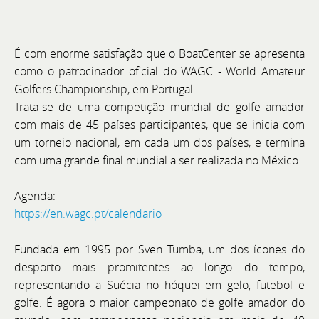
É com enorme satisfação que o BoatCenter se apresenta
Cannes Yachting Festival 2026
como o patrocinador oficial do WAGC - World Amateur
Golfers Championship, em Portugal.
De 8 a 13 de setembro, visite a Bellini Yacht, Greenline
Trata-se de uma competição mundial de golfe amador
Yachts e Joker Boat com o acompanhamento
com mais de 45 países participantes, que se inicia com
exclusivo da equipa BoatCenter.
um torneio nacional, em cada um dos países, e termina
com uma grande final mundial a ser realizada no México.
Agenda:
https://en.wagc.pt/calendario
Fundada em 1995 por Sven Tumba, um dos ícones do
desporto mais promitentes ao longo do tempo,
representando a Suécia no hóquei em gelo, futebol e
golfe. É agora o maior campeonato de golfe amador do