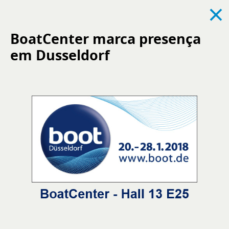
×
BoatCenter marca presença
em Dusseldorf
Ver todas
Notícias
Eventos
Recrutamento