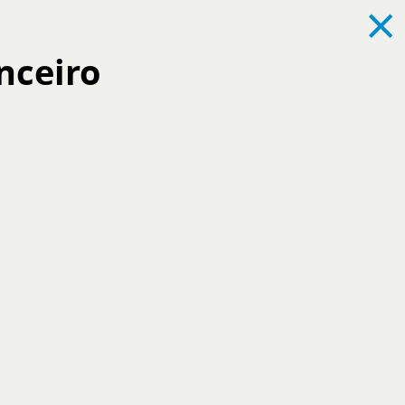
×
Login
Pesquisa
APOIO CLIENTE
+351 212 387 066
nceiro
NOTÍCIAS
CONTACTOS
(CHAMADA PARA A REDE FIXA NACIONAL)