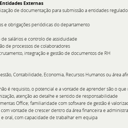
 Show de Nápoles
Member's Meeting 2026
 Entidades Externas
nização de documentação para submissão a entidades reguladora
 58 em exposição.
📍 Local: BoatCenter – Set
2026 - a par
os e obrigações periódicas do departamento
de salários e controlo de assiduidade
ão de processos de colaboradores
crutamento, integração e gestão de documentos de RH
stão, Contabilidade, Economia, Recursos Humanos ou área afim
 não é requisito, o potencial e a vontade de aprender são o que
ização, atenção ao detalhe e sentido de responsabilidade
mentas Office; familiaridade com software de gestão é valoriza
 e com vontade de crescer dentro da área financeira e administra
 e oral, com capacidade de trabalhar em equipa