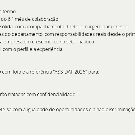
m termo
r do 6.º mês de colaboração
 sólida, com acompanhamento direto e margem para crescer
eas do departamento, com responsabilidades reais desde o prim
 empresa em crescimento no setor náutico
com o perfil e a experiência
de Pós-Venda
Assistente Administ
o com foto e a referência "ASS-DAF 2026" para:
líder no setor náutico de
O BoatCenter é uma empre
m Setúbal e Comporta. Para
náutico, com sede em Setú
e Pós-Venda, procuramos um
com vontade de aprend
rão tratadas com confidencialidade.
entre a oficina e os clientes,
organização. Para reforça
so de serviço é acompanhado
Administrativo e Financeiro 
e-se com a igualdade de oportunidades e a não-discriminação
ndamento à fatura.
Assistente com perfil jú
ambição pa