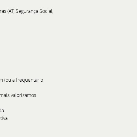
 - Especial 25 Anos 🥂
s (AT, Segurança Social,
úbal 📅 Data: 4 de julho de
tir das 17h00
 (ou a frequentar o
 mais valorizámos
da
tiva