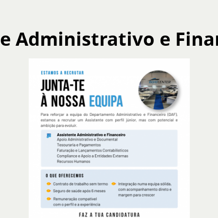
e Administrativo e Fina
HOME
SOBRE NÓS
BARCOS NOVOS
USADOS
ALUGUER
Ver todas
Notícias
Eventos
Recrutamento