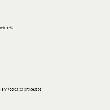
eiro dia
rativo e Financeiro
sa de referência no setor
bal. Apostamos em pessoas
er e crescer dentro da
r a equipa do Departamento
(DAF), estamos a recrutar um
 em todos os processos
nior, mas com potencial e
ra evoluir.