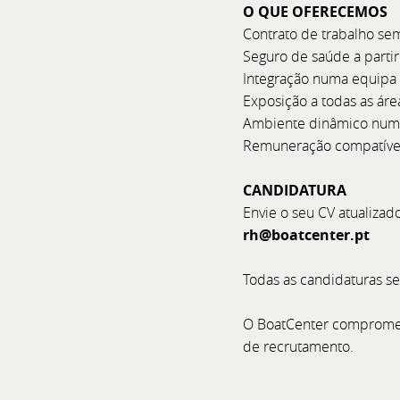
O QUE OFERECEMOS
Contrato de trabalho se
Seguro de saúde a parti
Integração numa equipa
Exposição a todas as ár
Ambiente dinâmico numa
Remuneração compatível 
Assistente 
CANDIDATURA
Envie o seu CV atualizad
O BoatCenter é empresa 
rh@boatcenter.pt
recreio, com operações e
reforçar o departamento d
Todas as candidaturas se
Assistente que sirva de elo 
garantindo que cada proces
O BoatCenter compromet
com rigor, do age
de recrutamento.