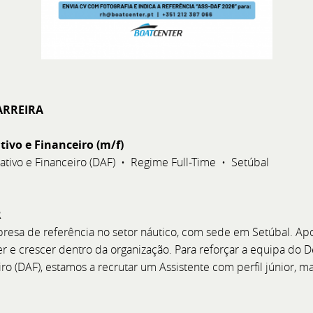
ARREIRA
tivo e Financeiro (m/f)
tivo e Financeiro (DAF) • Regime Full-Time • Setúbal
g Festival 2026
Uma Nova Etapa de E
te a Bellini Yacht, Greenline
BoatCenter - Representa
R
acompanhamento exclusivo da
resa de referência no setor náutico, com sede em Setúbal. A
oatCenter.
 e crescer dentro da organização. Para reforçar a equipa do 
iro (DAF), estamos a recrutar um Assistente com perfil júnior, m