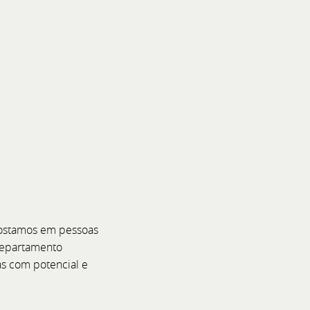
xpansão e Prestígio
ção Bellini em Portugal
postamos em pessoas
Departamento
as com potencial e