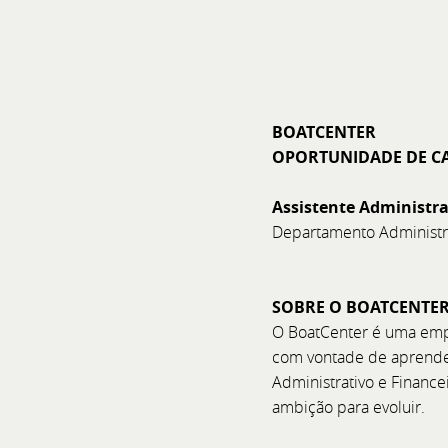
BOATCENTER
OPORTUNIDADE DE C
Assistente Administra
Departamento Administra
Cannes Yachtin
De 8 a 13 de setembro, visi
SOBRE O BOATCENTE
Yachts e Joker Boat com o 
O BoatCenter é uma emp
equipa B
com vontade de aprender
Administrativo e Finance
ambição para evoluir.