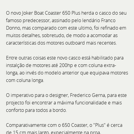
O novo Joker Boat Coaster 650 Plus herda o casco do seu
famoso predecessor, assinado pelo lendário Franco
Cannes Yachting Festival 2026
Donno, mas comparado com este ultimo, foi refinado em
muitos detalhes, sobretudo, de modo a acomodar as
De 8 a 13 de setembro, visite a Bellini Yacht, Greenline
características dos motores outboard mais recentes.
Yachts e Joker Boat com o acompanhamento
exclusivo da equipa BoatCenter.
Entre outras coisas este novo casco está habilitado para
instalção de motores até 200hp e com coluna extra-
longa, ao invés do modelo anterior que equipava motores
com coluna longa.
O imperativo para o designer, Frederico Gerna, para este
projecto foi encontrar a máxima funcionalidade e mais
conforto para todos a bordo.
Comparativamente com o 650 Coaster, o "Plus" é cerca
de 15 cm mais largo, expecialmente na proa,