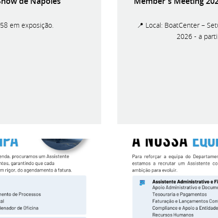
 Show de Nápoles
Member's Meeting 2026
 58 em exposição.
📍 Local: BoatCenter – Set
2026 - a par