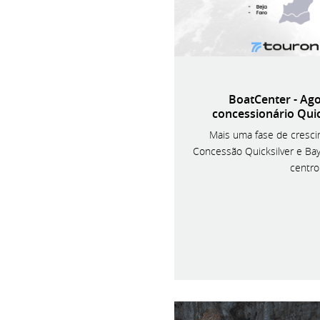
BoatCenter - Ag
concessionário Quic
Mais uma fase de cresci
Concessão Quicksilver e Bay
centro 