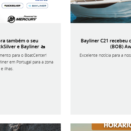
ora também o seu
Bayliner C21 recebeu 
kSilver e Bayliner 🚤
(BOB) Aw
mento para o BoatCenter!
Excelente notícia para a no
liner em Portugal para a zona
e ilhas.