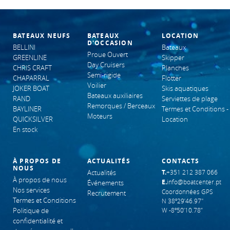
BATEAUX NEUFS
BATEAUX
LOCATION
D'OCCASION
BELLINI
Bateaux
Proue Ouvert
GREENLINE
Skipper
Day Cruisers
CHRIS CRAFT
Planches
Semi-rigide
CHAPARRAL
Flotter
Voilier
JOKER BOAT
Skis aquatiques
Bateaux auxiliaires
RAND
Serviettes de plage
Remorques / Berceaux
BAYLINER
Termes et Conditions -
Moteurs
QUICKSILVER
Location
En stock
À PROPOS DE
ACTUALITÉS
CONTACTS
NOUS
Actualités
T.
+351 212 387 066
À propos de nous
E.
info@boatcenter.pt
Événements
Nos services
Coordonnées GPS
Recrutement
Termes et Conditions
N 38º29’46.97"
Politique de
W -8º50’10.78”
confidentialité et