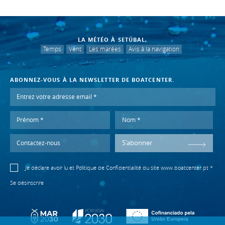
LA MÉTÉO À SETÚBAL,
Temps
Vent
Les marées
Avis à la navigation
ABONNEZ-VOUS À LA NEWSLETTER DE BOATCENTER.
S'abonner
Je déclare avoir lu et
Politique de Confidentialité
du site www.boatcenter.pt *
Se désinscrire