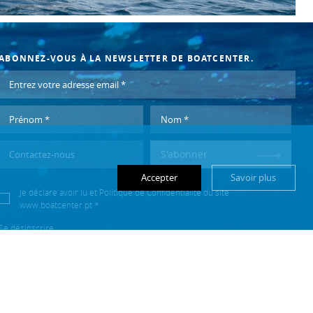
ABONNEZ-VOUS À LA NEWSLETTER DE BOATCENTER.
S'abonner
Accepter
Savoir plus
Je déclare avoir lu et
Politique de Confidentialité
du site
www.boatcenter.pt *
Se désinscrire