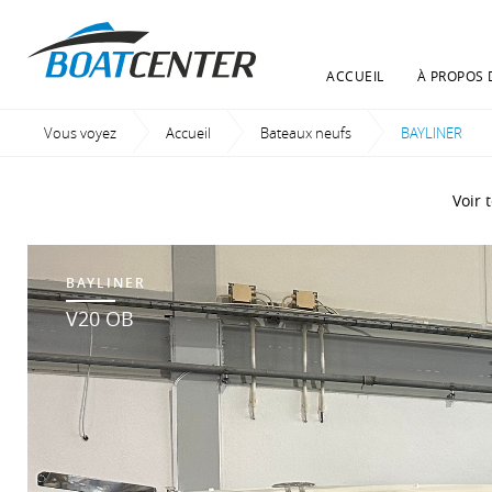
ACCUEIL
À PROPOS 
Vous voyez
Accueil
Bateaux neufs
Current:
BAYLINER
Voir 
BAYLINER
V20 OB