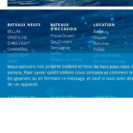
BATEAUX NEUFS
BATEAUX
LOCATION
D'OCCASION
BELLINI
Bateaux
Proue Ouvert
GREENLINE
Skipper
Day Cruisers
CHRIS CRAFT
Planches
Semi-rigide
CHAPARRAL
Flotter
Voilier
JOKER BOAT
Skis aquatiques
Bateaux auxiliaires
RAND
Serviettes de plage
Remorques / Berceaux
Nous utilisons nos propres cookies et ceux de tiers pour vous o
BAYLINER
Termes et Conditions -
Moteurs
service. Pour savoir quels cookies nous utilisons et comment les
QUICKSILVER
Location
En ignorant ou en fermant ce message, et sauf si vous avez désa
En stock
de cet appareil.
À PROPOS DE
ACTUALITÉS
CONTACTS
NOUS
T.
Actualités
+351 212 387 066
À propos de nous
E.
info@boatcenter.pt
Événements
Nos services
Coordonnées GPS
Recrutement
Termes et Conditions
N 38º29’46.97"
W -8º50’10.78”
Politique de
confidentialité et