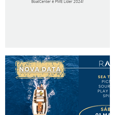
BoatCenter é PME Líder 2024!