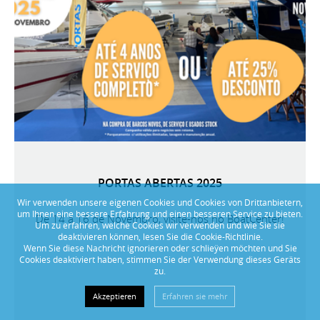
PORTAS ABERTAS 2025
Wir verwenden unsere eigenen Cookies und Cookies von Drittanbietern,
um Ihnen eine bessere Erfahrung und einen besseren Service zu bieten.
De 14 a 16 de Novembro, visite-nos no BoatCenter!
Um zu erfahren, welche Cookies wir verwenden und wie Sie sie
deaktivieren können, lesen Sie die Cookie-Richtlinie.
Wenn Sie diese Nachricht ignorieren oder schlieÿen möchten und Sie
Cookies deaktiviert haben, stimmen Sie der Verwendung dieses Geräts
zu.
Akzeptieren
Erfahren sie mehr