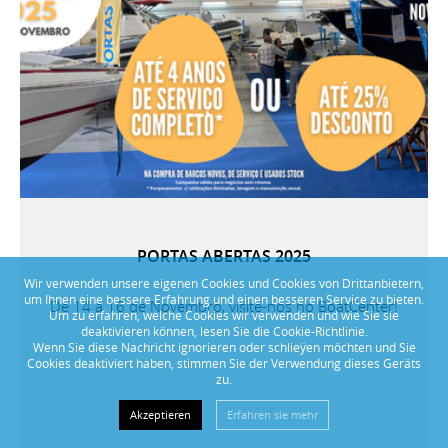
PORTAS ABERTAS 2025
Wir verwenden unsere eigenen Cookies und Cookies von Drittanbietern,
um Ihnen eine bessere Erfahrung und einen besseren Service zu bieten.
De 14 a 16 de Novembro, visite-nos no BoatCenter!
Um zu erfahren, welche Cookies wir verwenden und wie Sie sie
deaktivieren können, lesen Sie die Cookie-Richtlinie.
Wenn Sie diese Nachricht ignorieren oder schlieÿen möchten und Sie
Cookies deaktiviert haben, stimmen Sie der Verwendung dieses Geräts
zu.
Akzeptieren
Erfahren sie mehr