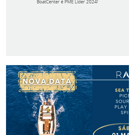
BoatCenter é PME Líder 2024!