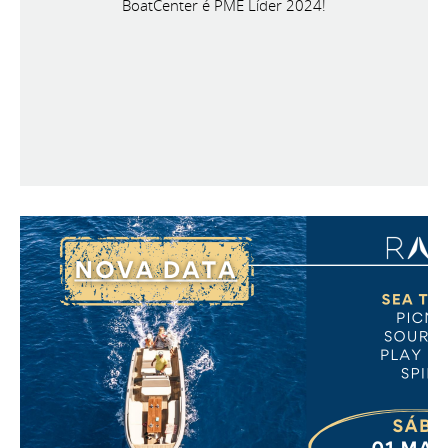
BoatCenter é PME Líder 2024!