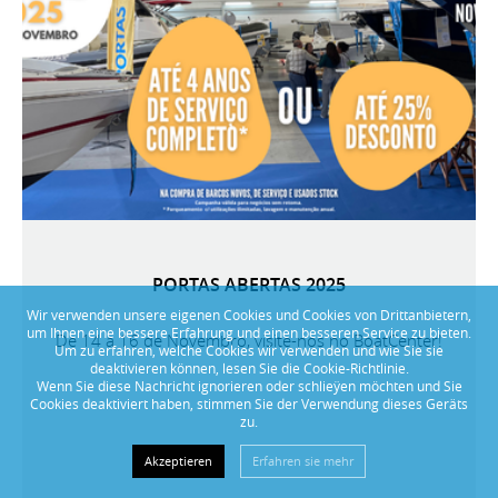
PORTAS ABERTAS 2025
Wir verwenden unsere eigenen Cookies und Cookies von Drittanbietern,
um Ihnen eine bessere Erfahrung und einen besseren Service zu bieten.
De 14 a 16 de Novembro, visite-nos no BoatCenter!
Um zu erfahren, welche Cookies wir verwenden und wie Sie sie
deaktivieren können, lesen Sie die Cookie-Richtlinie.
Wenn Sie diese Nachricht ignorieren oder schlieÿen möchten und Sie
Cookies deaktiviert haben, stimmen Sie der Verwendung dieses Geräts
zu.
Akzeptieren
Erfahren sie mehr