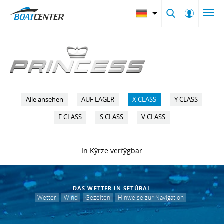
Alle ansehen
AUF LAGER
X CLASS
Y CLASS
F CLASS
S CLASS
V CLASS
In Kÿrze verfÿgbar
DAS WETTER IN SETÚBAL
Wetter
Wind
Gezeiten
Hinweise zur Navigation