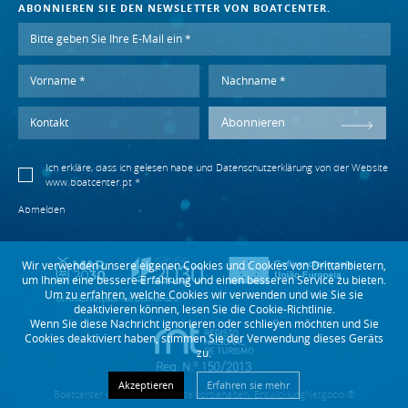
ABONNIEREN SIE DEN NEWSLETTER VON BOATCENTER.
Abonnieren
Ich erkläre, dass ich gelesen habe und
Datenschutzerklärung
von der Website
www.boatcenter.pt *
Abmelden
Wir verwenden unsere eigenen Cookies und Cookies von Drittanbietern,
um Ihnen eine bessere Erfahrung und einen besseren Service zu bieten.
Um zu erfahren, welche Cookies wir verwenden und wie Sie sie
deaktivieren können, lesen Sie die Cookie-Richtlinie.
Wenn Sie diese Nachricht ignorieren oder schlieÿen möchten und Sie
Cookies deaktiviert haben, stimmen Sie der Verwendung dieses Geräts
zu.
Akzeptieren
Erfahren sie mehr
Boatcenter © 2018. Alle Rechte vorbehalten. Entwicklung
Netgócio ®