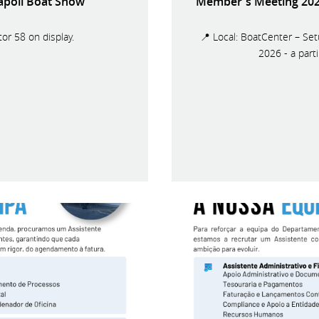
Napoli Boat Show
Member's Meeting 2026
or 58 on display.
📍 Local: BoatCenter – Set
2026 - a par