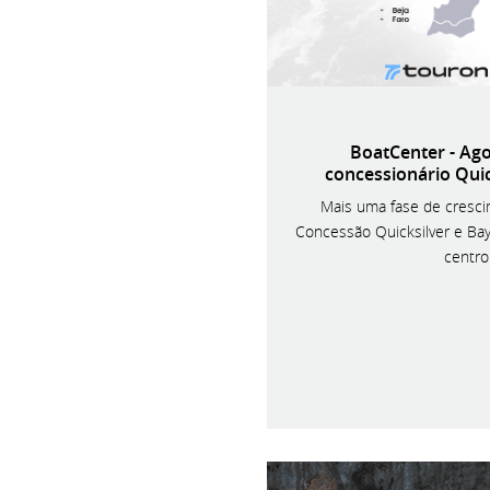
BoatCenter - Ag
concessionário Quic
Mais uma fase de cresci
Concessão Quicksilver e Bay
centro 