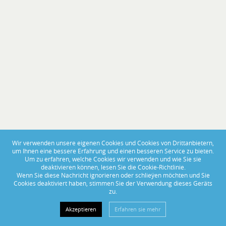
PORTAS ABERTAS 2025
Wir verwenden unsere eigenen Cookies und Cookies von Drittanbietern,
um Ihnen eine bessere Erfahrung und einen besseren Service zu bieten.
De 14 a 16 de Novembro, visite-nos no BoatCenter!
Um zu erfahren, welche Cookies wir verwenden und wie Sie sie
deaktivieren können, lesen Sie die Cookie-Richtlinie.
Wenn Sie diese Nachricht ignorieren oder schlieÿen möchten und Sie
Cookies deaktiviert haben, stimmen Sie der Verwendung dieses Geräts
zu.
Akzeptieren
Erfahren sie mehr