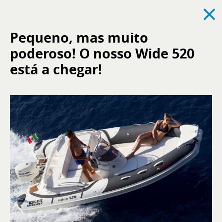
×
Pequeno, mas muito
poderoso! O nosso Wide 520
Alles sehen
News
Events
Karriere
está a chegar!