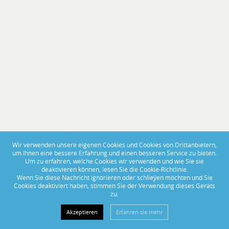
PORTAS ABERTAS 2025
Wir verwenden unsere eigenen Cookies und Cookies von Drittanbietern,
um Ihnen eine bessere Erfahrung und einen besseren Service zu bieten.
De 14 a 16 de Novembro, visite-nos no BoatCenter!
Um zu erfahren, welche Cookies wir verwenden und wie Sie sie
deaktivieren können, lesen Sie die Cookie-Richtlinie.
Wenn Sie diese Nachricht ignorieren oder schlieÿen möchten und Sie
Cookies deaktiviert haben, stimmen Sie der Verwendung dieses Geräts
zu.
Akzeptieren
Erfahren sie mehr