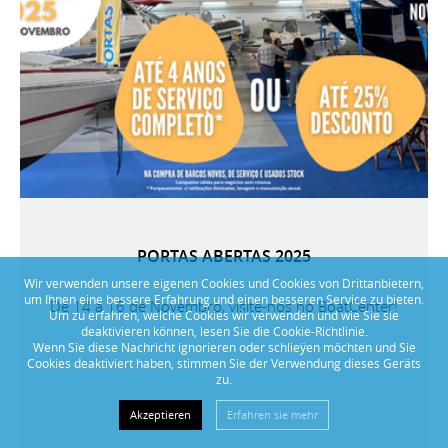
PORTAS ABERTAS 2025
Wir verwenden unsere eigenen Cookies und Cookies von Drittanbietern,
um Ihnen eine bessere Erfahrung und einen besseren Service zu bieten.
De 14 a 16 de Novembro, visite-nos no BoatCenter!
Um zu erfahren, welche Cookies wir verwenden und wie Sie sie
deaktivieren können, lesen Sie die Cookie-Richtlinie.
Wenn Sie diese Nachricht ignorieren oder schlieÿen möchten und Sie
Cookies deaktiviert haben, stimmen Sie der Verwendung dieses Geräts
zu.
Akzeptieren
Erfahren sie mehr