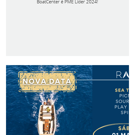
BoatCenter é PME Líder 2024!