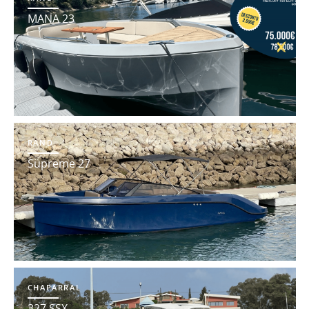
MANA 23
RAND
Supreme 27
CHAPARRAL
327 SSX