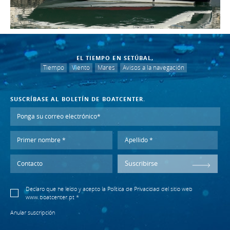
EL TIEMPO EN SETÚBAL,
Tiempo
Viento
Mares
Avisos a la navegación
SUSCRÍBASE AL BOLETÍN DE BOATCENTER.
Suscribirse
Declaro que he leído y acepto la
Política de Privacidad
del sitio web
www.boatcenter.pt *
Anular suscripción