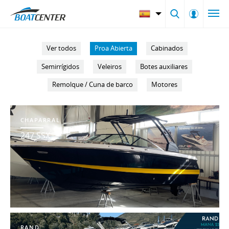
Ver todos
Proa Abierta
Cabinados
Semirrígidos
Veleiros
Botes auxiliares
Remolque / Cuna de barco
Motores
CHAPARRAL
247 SSX
RAND