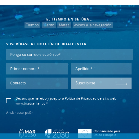
EL TIEMPO EN SETÚBAL,
Tiempo
Viento
Mares
Avisos a la navegación
SUSCRÍBASE AL BOLETÍN DE BOATCENTER.
Suscribirse
Declaro que he leído y acepto la
Política de Privacidad
del sitio web
www.boatcenter.pt *
Anular suscripción