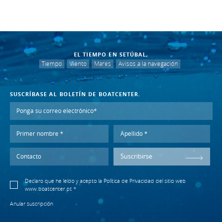
EL TIEMPO EN SETÚBAL,
Tiempo
Viento
Mares
Avisos a la navegación
SUSCRÍBASE AL BOLETÍN DE BOATCENTER.
Suscribirse
Declaro que he leído y acepto la
Política de Privacidad
del sitio web
www.boatcenter.pt *
Anular suscripción