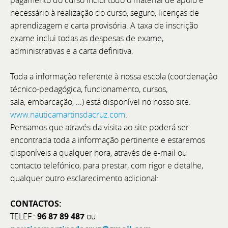
pagamento do curso inclui todo o material de apoio e
necessário à realização do curso, seguro, licenças de
Assistente Administrativo e Financeiro
aprendizagem e carta provisória. A taxa de inscrição
exame inclui todas as despesas de exame,
O BoatCenter é uma empresa de referência no setor
administrativas e a carta definitiva.
náutico, com sede em Setúbal. Apostamos em
pessoas com vontade de aprender e crescer dentro
Toda a informação referente à nossa escola (coordenação
da organização. Para reforçar a equipa do
técnico-pedagógica, funcionamento, cursos,
Departamento Administrativo e Financeiro (DAF),
sala, embarcação, ...) está disponível no nosso site:
estamos a recrutar um Assistente com perfil júnior,
www.nauticamartinsdacruz.com
.
mas com potencial e ambição para evoluir.
Pensamos que através da visita ao site poderá ser
encontrada toda a informação pertinente e estaremos
disponíveis a qualquer hora, através de e-mail ou
contacto telefónico, para prestar, com rigor e detalhe,
qualquer outro esclarecimento adicional:
CONTACTOS:
TELEF.:
96 87 89 487
ou