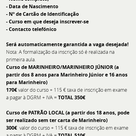
- Data de Nascimento
- Nº de Cartão de Identificação
- Curso em que deseja inscrever-se
- Contacto telefónico
Será automaticamente garantida a vaga desejada!
Nota: A formalização da inscrição só é realizada na
primeira aula.
Curso de MARINHEIRO/MARINHEIRO JÚNIOR (a
partir dos 8 anos para Marinheiro Júnior e 16 anos
para Marinheiro)
170€
valor do curso + 115 € taxa de inscrição em exame
Assistente de Pós-Venda
a pagar à DGRM + IVA =
TOTAL 350€
O BoatCenter é empresa líder no setor náutico de
Curso de PATRÃO LOCAL (a partir dos 18 anos, pode
recreio, com operações em Setúbal e Comporta. Para
ser realizado sem ter carta de Marinheiro)
reforçar o departamento de Pós-Venda, procuramos
300€
valor do curso + 115 € taxa de inscrição em exame
um Assistente que sirva de elo entre a oficina e os
a pagar à DGRM + IVA =
TOTAL 510€