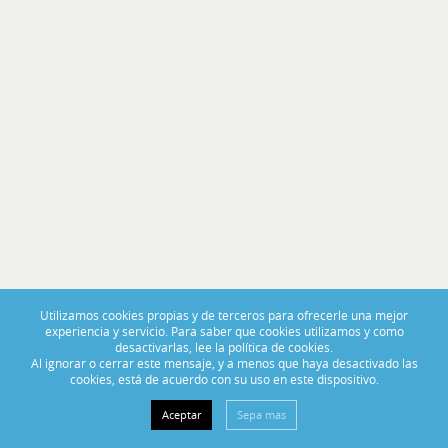
PORTAS ABERTAS 2025
De 14 a 16 de Novembro, visite-nos no BoatCenter!
Utilizamos cookies propias y de terceros para ofrecerle una mejor
experiencia y servicio. Para saber que cookies utilizamos y como
desactivarlas, lee la política de cookies.
Al ignorar o cerrar este mensaje, y a menos que haya desactivado las
cookies, está de acuerdo con su uso en este dispositivo.
Aceptar
Sepa mas