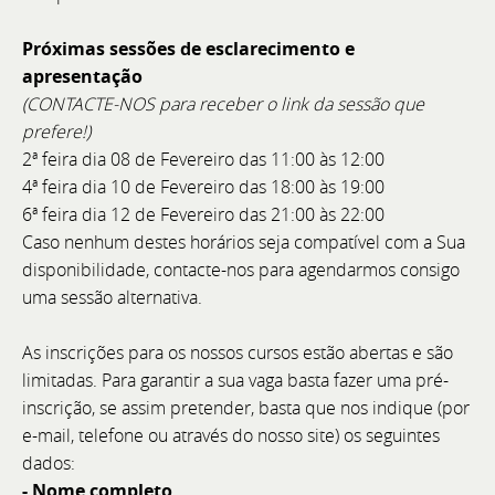
Próximas sessões de esclarecimento e
apresentação
(
CONTACTE-NOS para receber o link da sessão que
prefere!)
Member's Meeting 2026 - Especial 25 Anos 🥂
2ª feira dia 08 de Fevereiro das 11:00 às 12:00
4ª feira dia 10 de Fevereiro das 18:00 às 19:00
📍 Local: BoatCenter – Setúbal 📅 Data: 4 de julho de
6ª feira dia 12 de Fevereiro das 21:00 às 22:00
2026 - a partir das 17h00
Caso nenhum destes horários seja compatível com a Sua
disponibilidade, contacte-nos para agendarmos consigo
uma sessão alternativa.
As inscrições para os nossos cursos estão abertas e são
limitadas. Para garantir a sua vaga basta fazer uma pré-
inscrição, se assim pretender, basta que nos indique (por
e-mail, telefone ou através do nosso site) os seguintes
dados:
- Nome completo,