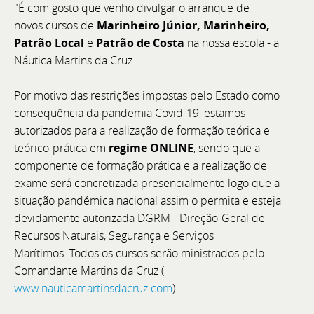
"É com gosto que venho divulgar o arranque de
novos cursos de
Marinheiro Júnior, Marinheiro,
Patrão Local
e
Patrão de Costa
na nossa escola - a
Cannes Yachting Festival 2026
Náutica Martins da Cruz.
De 8 a 13 de setembro, visite a Bellini Yacht, Greenline
Por motivo das restrições impostas pelo Estado como
Yachts e Joker Boat com o acompanhamento
consequência da pandemia Covid-19, estamos
exclusivo da equipa BoatCenter.
autorizados para a realização de formação teórica e
teórico-prática em
regime ONLINE
, sendo que a
componente de formação prática e a realização de
exame será concretizada presencialmente logo que a
situação pandémica nacional assim o permita e esteja
devidamente autorizada DGRM - Direção-Geral de
Recursos Naturais, Segurança e Serviços
Marítimos. Todos os cursos serão ministrados pelo
Comandante Martins da Cruz (
www.nauticamartinsdacruz.com
).