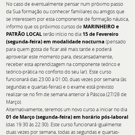
No caso de eventualmente pensar num próximo passo
da Sua formação ou conhecer familiares ou amigos que
se interessem por esta componente de formação náutica,
informo que os próximos cursos de
MARINHEIRO e
PATRÃO LOCAL
terão início no dia
15 de Fevereiro
(segunda-feira) em modalidade nocturna
(pensado
para quem gosta de ficar até mais tarde e poderá
aproveitar este momento para, descansadamente,
receber esta aprendizagem na componente teórico e
teórico-prática no conforto do seu lar). Este curso
Uma Nova Etapa de Expansão e Prestígio
funcionará das 23:00 à 01:00, duas vezes por semana (às
segundas e quartas-feiras) e o exame está previsto
BoatCenter - Representação Bellini em Portugal
realizar-se no fim de semana anterior à Páscoa (27/28 de
Março).
Alternativamente, teremos um novo curso a iniciar no dia
01 de Março (segunda-feira) em horário pós-laboral
(das 19:30 às 22:30). Este curso funcionará igualmente
duas vezes por semana, todas as segundas e quartas-