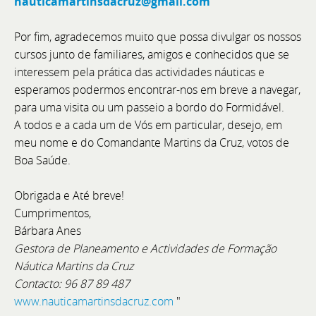
nauticamartinsdacruz@gmail.com
Por fim, agradecemos muito que possa divulgar os nossos
cursos junto de familiares, amigos e conhecidos que se
interessem pela prática das actividades náuticas e
esperamos podermos encontrar-nos em breve a navegar,
para uma visita ou um passeio a bordo do Formidável.
A todos e a cada um de Vós em particular, desejo, em
meu nome e do Comandante Martins da Cruz, votos de
Responsável Administrativo e Financeiro
Boa Saúde.
O BoatCenter é uma empresa de referência no setor
Obrigada e Até breve!
náutico, com sede em Setúbal. Combinamos
Cumprimentos,
excelência técnica com uma gestão rigorosa e
Bárbara Anes
orientada para o crescimento. Para reforçar a nossa
Gestora de Planeamento e Actividades de Formação
equipa interna, estamos a recrutar um profissional
Náutica Martins da Cruz
para assumir a liderança operacional do
Contacto: 96 87 89 487
Departamento Administrativo e Financeiro.
www.nauticamartinsdacruz.com
"