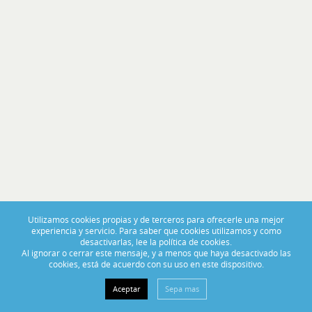
PORTAS ABERTAS 2025
De 14 a 16 de Novembro, visite-nos no BoatCenter!
Utilizamos cookies propias y de terceros para ofrecerle una mejor
experiencia y servicio. Para saber que cookies utilizamos y como
desactivarlas, lee la política de cookies.
Al ignorar o cerrar este mensaje, y a menos que haya desactivado las
cookies, está de acuerdo con su uso en este dispositivo.
Aceptar
Sepa mas