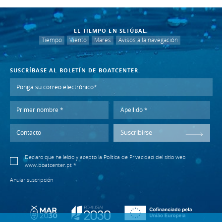
EL TIEMPO EN SETÚBAL,
Tiempo
Viento
Mares
Avisos a la navegación
SUSCRÍBASE AL BOLETÍN DE BOATCENTER.
Suscribirse
Declaro que he leído y acepto la
Política de Privacidad
del sitio web
www.boatcenter.pt *
Anular suscripción