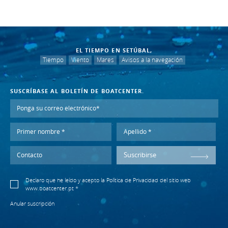
EL TIEMPO EN SETÚBAL,
Tiempo
Viento
Mares
Avisos a la navegación
SUSCRÍBASE AL BOLETÍN DE BOATCENTER.
Suscribirse
Declaro que he leído y acepto la
Política de Privacidad
del sitio web
www.boatcenter.pt *
Anular suscripción