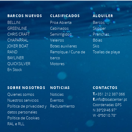
BARCOS NUEVOS
CLASIFICADOS
ALQUILER
BELLINI
Proa Abierta
Barcos
GREENLINE
Cabinados
Skipper
CHRIS CRAFT
Semirrígidos
Pranchas
CHAPARRAL
Veleiros
Bóias
JOKER BOAT
Botes auxiliares
Skis
RAND
Remolque / Cuna de
Toallas de playa
BAYLINER
barco
QUICKSILVER
Motores
En Stock
SOBRE NOSOTROS
NOTICIAS
CONTACTOS
T.
Quienes somos
Noticias
+351 212 387 066
E.
info@boatcenter.pt
Nuestros servicios
Eventos
Coordenadas GPS
Política de privacidad y
Reclutamiento
N 38º29’46.97"
datos personales
W -8º50’10.78”
Política de Cookies
RAL e RLL