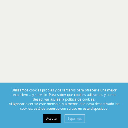
PORTAS ABERTAS 2025
De 14 a 16 de Novembro, visite-nos no BoatCenter!
Utilizamos cookies propias y de terceros para ofrecerle una mejor
experiencia y servicio. Para saber que cookies utilizamos y como
desactivarlas, lee la política de cookies.
Al ignorar o cerrar este mensaje, y a menos que haya desactivado las
cookies, está de acuerdo con su uso en este dispositivo.
Aceptar
Sepa mas