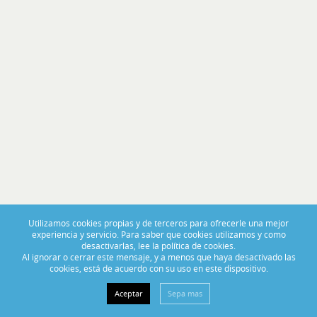
PORTAS ABERTAS 2025
De 14 a 16 de Novembro, visite-nos no BoatCenter!
Utilizamos cookies propias y de terceros para ofrecerle una mejor
experiencia y servicio. Para saber que cookies utilizamos y como
desactivarlas, lee la política de cookies.
Al ignorar o cerrar este mensaje, y a menos que haya desactivado las
cookies, está de acuerdo con su uso en este dispositivo.
Aceptar
Sepa mas