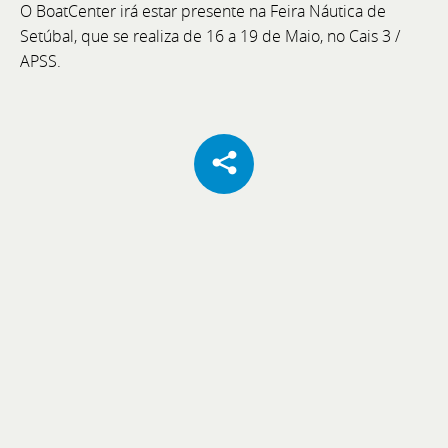
O BoatCenter irá estar presente na Feira Náutica de
Setúbal, que se realiza de 16 a 19 de Maio, no Cais 3 /
APSS.
Cannes Yachting Festival 2026
De 8 a 13 de setembro, visite a Bellini Yacht, Greenline
Yachts e Joker Boat com o acompanhamento
exclusivo da equipa BoatCenter.